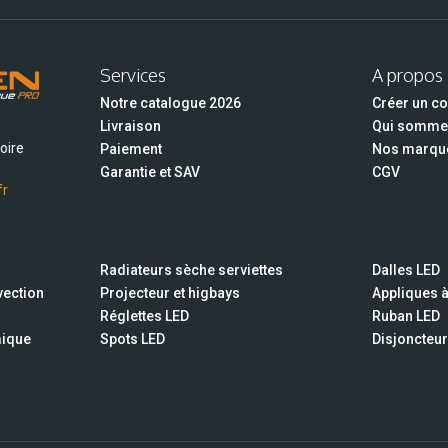
Services
A propos
Notre catalogue 2026
Créer un c
Livraison
Qui somme
oire
Paiement
Nos marqu
Garantie et SAV
CGV
fr
Radiateurs sèche serviettes
Dalles LED
vection
Projecteur et higbays
Appliques 
Réglettes LED
Ruban LED
mique
Spots LED
Disjoncteu