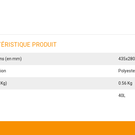
Accessoires
Bornes et
coffrets
de
camping
Coffrets de
camping
ÉRISTIQUE PRODUIT
Bornes de
camping
Accessoires
ns (en mm)
435x280
ion
Polyeste
 Kg)
0.56 Kg
40L