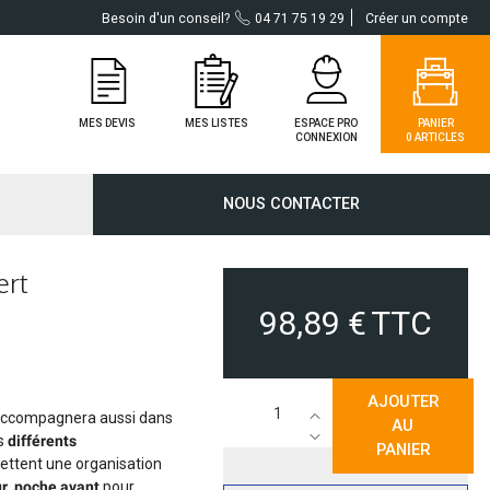
Besoin d'un conseil?
04 71 75 19 29
Créer un compte
MES DEVIS
MES LISTES
ESPACE PRO
PANIER
CONNEXION
0 ARTICLES
NOUS CONTACTER
ergie
ert
laire
98,89 €
TTC
taïque AC
dditionnel
AJOUTER
taïque DC
ccompagnera aussi dans
AU
es
différents
res
PANIER
ttent une organisation
ur
,
poche avant
pour