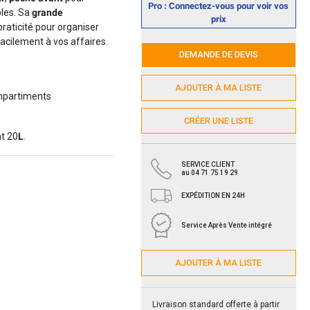
Pro : Connectez-vous pour voir vos
bles. Sa
grande
prix
 praticité pour organiser
til de
acilement à vos affaires.
n
électricien
DEMANDE DE DEVIS
gitale et
AJOUTER À MA LISTE
re fil et
mpartiments
res
CRÉER UNE LISTE
at 20
L
.
SERVICE CLIENT
cessoires
au 04 71 75 19 29
 câbles
EXPÉDITION EN 24H
res pour
Service Après Vente intégré
t
res de
AJOUTER À MA LISTE
Livraison standard offerte à partir