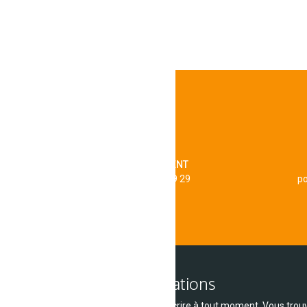
SERVICE CLIENT
au 04 71 75 19 29
po
Lettre d'informations
Vous pouvez vous désinscrire à tout moment. Vous trouv