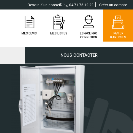
Besoin d'un conseil?
04 71 75 19 29
Créer un compte
MES DEVIS
MES LISTES
ESPACE PRO
PANIER
CONNEXION
0 ARTICLES
NOUS CONTACTER
ergie
laire
taïque AC
dditionnel
taïque DC
res