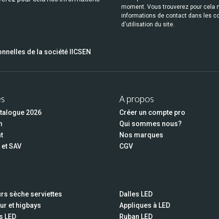
moment. Vous trouverez pour cela 
informations de contact dans les c
d'utilisation du site.
nnelles de la société IICSEN
es
A propos
atalogue 2026
Créer un compte pro
n
Qui sommes nous?
t
Nos marques
 et SAV
CGV
rs sèche serviettes
Dalles LED
ur et higbays
Appliques à LED
s LED
Ruban LED