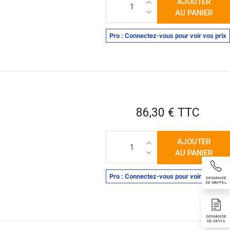
AJOUTER
AU PANIER
Pro : Connectez-vous pour voir vos prix
Prix
86,30 € TTC
AJOUTER
AU PANIER
Pro : Connectez-vous pour voir vos prix
DEMANDE
DE RAPPEL
DEMANDE
DE DEVIS