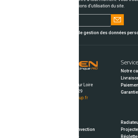
de contact dans les conditions d'utilisation du site.
J'accepte la politique de gestion des données perso
Servic
Notre c
Livraiso
ZI La Borie
43120 Monistrol sur Loire
Paiemen
04 71 75 19 29
Garantie
leo@unipro-group.fr
Nos produits
Panneaux rayonnants
Radiateu
Radiateurs en verre à convection
Projecte
Radiateurs à inertie fonte
Réglette