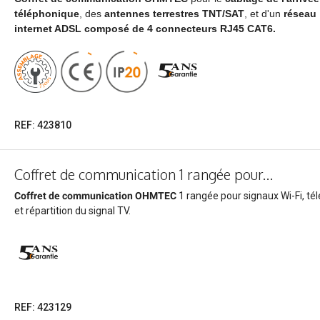
Accessoires
Bornes et
téléphonique
, des
antennes terrestres TNT/SAT
, et d'un
réseau
coffrets
internet ADSL composé de 4 connecteurs RJ45 CAT6.
de
camping
Coffrets de
camping
Bornes de
camping
REF: 423810
Accessoires
Coffret de communication 1 rangée pour...
Coffret de communication OHMTEC
1 rangée pour signaux Wi-Fi, té
et répartition du signal TV.
REF: 423129