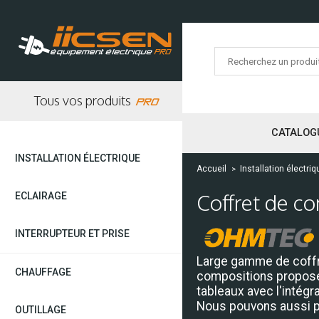
Tous vos produits
CATALOG
INSTALLATION ÉLECTRIQUE
Appareillage
Accueil
Installation électriq
modulaire et
Coffret de c
ECLAIRAGE
peigne
Eclairage
industriel &
Interrupteur
différentiel et
INTERRUPTEUR ET PRISE
tertiaire
disjoncteur
Gamme EPURE
Large gamme de coffr
Peigne et bornier
Highbay
CHAUFFAGE
compositions proposé
Module de
Dalle LED
Série EPURE Blanc
Panneau
commande
tableaux avec l'intég
Plafonnier LED
rayonnant
Série EPURE
Parafoudre
Nous pouvons aussi pr
Anthracite
Réglette LED
OUTILLAGE