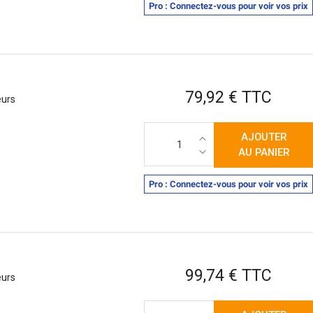
Pro : Connectez-vous pour voir vos prix
Prix
79,92 € TTC
eurs
AJOUTER
AU PANIER
Pro : Connectez-vous pour voir vos prix
Prix
99,74 € TTC
eurs