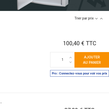
til de
n
électricien
Trier par prix
gitale et
re fil et
res
Prix
100,40 € TTC
AJOUTER
cessoires
AU PANIER
 câbles
res pour
Pro : Connectez-vous pour voir vos prix
t
res de
.
Prix